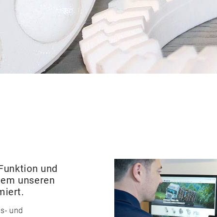
 Funktion und
udem unseren
iert.
gs- und