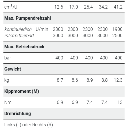
3
cm
/U
12.6
17.0
25.4
34.2
41.2
Max. Pumpendrehzahl
kontinuierlich
U/min
2300
2300
2300
2300
1900
intermittierend
3000
3000
3000
3000
2500
Max. Betriebsdruck
bar
400
400
400
400
400
Gewicht
kg
8.7
8.6
8.9
8.8
12.3
Kippmoment (M)
Nm
6.9
6.9
7.4
7.4
13
Drehrichtung
Links (L) oder Rechts (R)