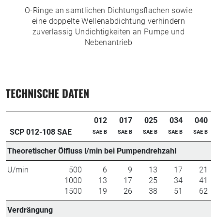
O-Ringe an samtlichen Dichtungsflachen sowie
eine doppelte Wellenabdichtung verhindern
zuverlassig Undichtigkeiten an Pumpe und
Nebenantrieb
TECHNISCHE DATEN
012
017
025
034
040
SCP 012-108 SAE
SAE B
SAE B
SAE B
SAE B
SAE B
Theoretischer Ölfluss l/min bei Pumpendrehzahl
U/min
500
6
9
13
17
21
1000
13
17
25
34
41
1500
19
26
38
51
62
Verdrängung